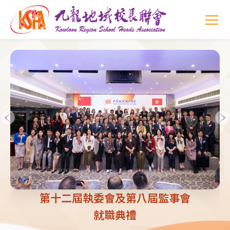
Main
移至主內容
T
navi
第十二屆執委會及第八屆監事會
就職典禮